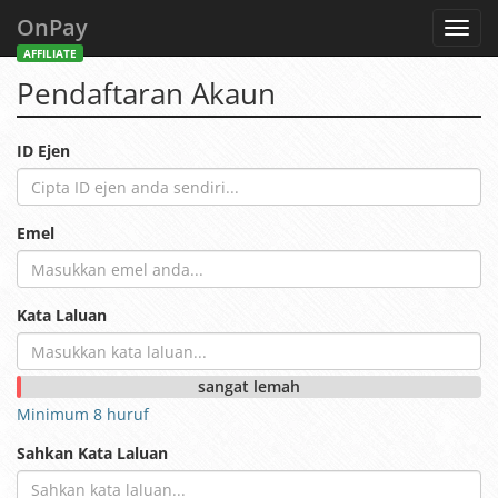
OnPay
Toggl
navig
AFFILIATE
Pendaftaran Akaun
ID Ejen
Emel
Kata Laluan
sangat lemah
Minimum 8 huruf
Sahkan Kata Laluan